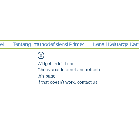
el
Tentang Imunodefisiensi Primer
Kenali Keluarga Ka
Widget Didn’t Load
Check your internet and refresh
this page.
If that doesn’t work, contact us.